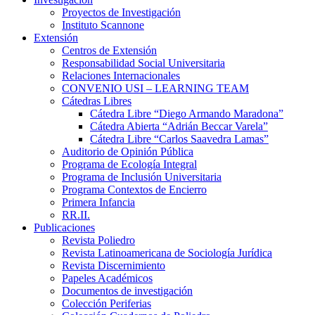
Proyectos de Investigación
Instituto Scannone
Extensión
Centros de Extensión
Responsabilidad Social Universitaria
Relaciones Internacionales
CONVENIO USI – LEARNING TEAM
Cátedras Libres
Cátedra Libre “Diego Armando Maradona”
Cátedra Abierta “Adrián Beccar Varela”
Cátedra Libre “Carlos Saavedra Lamas”
Auditorio de Opinión Pública
Programa de Ecología Integral
Programa de Inclusión Universitaria
Programa Contextos de Encierro
Primera Infancia
RR.II.
Publicaciones
Revista Poliedro
Revista Latinoamericana de Sociología Jurídica
Revista Discernimiento
Papeles Académicos
Documentos de investigación
Colección Periferias