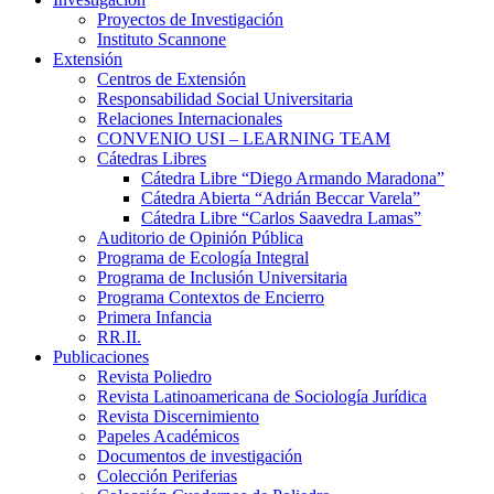
Proyectos de Investigación
Instituto Scannone
Extensión
Centros de Extensión
Responsabilidad Social Universitaria
Relaciones Internacionales
CONVENIO USI – LEARNING TEAM
Cátedras Libres
Cátedra Libre “Diego Armando Maradona”
Cátedra Abierta “Adrián Beccar Varela”
Cátedra Libre “Carlos Saavedra Lamas”
Auditorio de Opinión Pública
Programa de Ecología Integral
Programa de Inclusión Universitaria
Programa Contextos de Encierro
Primera Infancia
RR.II.
Publicaciones
Revista Poliedro
Revista Latinoamericana de Sociología Jurídica
Revista Discernimiento
Papeles Académicos
Documentos de investigación
Colección Periferias