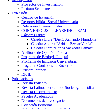
Proyectos de Investigación
Instituto Scannone
Extensión
Centros de Extensión
Responsabilidad Social Universitaria
Relaciones Internacionales
CONVENIO USI – LEARNING TEAM
Cátedras Libres
Cátedra Libre “Diego Armando Maradona”
Cátedra Abierta “Adrián Beccar Varela”
Cátedra Libre “Carlos Saavedra Lamas”
Auditorio de Opinión Pública
Programa de Ecología Integral
Programa de Inclusión Universitaria
Programa Contextos de Encierro
Primera Infancia
RR.II.
Publicaciones
Revista Poliedro
Revista Latinoamericana de Sociología Jurídica
Revista Discernimiento
Papeles Académicos
Documentos de investigación
Colección Periferias