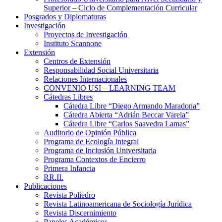
Superior – Ciclo de Complementación Curricular
Posgrados y Diplomaturas
Investigación
Proyectos de Investigación
Instituto Scannone
Extensión
Centros de Extensión
Responsabilidad Social Universitaria
Relaciones Internacionales
CONVENIO USI – LEARNING TEAM
Cátedras Libres
Cátedra Libre “Diego Armando Maradona”
Cátedra Abierta “Adrián Beccar Varela”
Cátedra Libre “Carlos Saavedra Lamas”
Auditorio de Opinión Pública
Programa de Ecología Integral
Programa de Inclusión Universitaria
Programa Contextos de Encierro
Primera Infancia
RR.II.
Publicaciones
Revista Poliedro
Revista Latinoamericana de Sociología Jurídica
Revista Discernimiento
Papeles Académicos