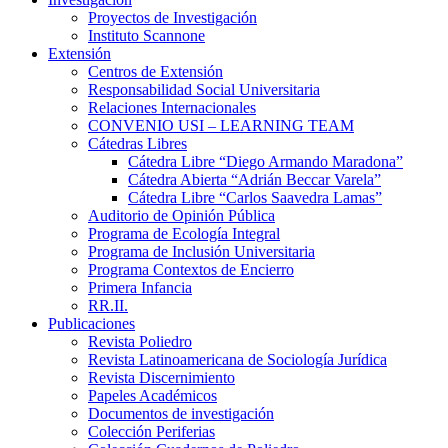
Proyectos de Investigación
Instituto Scannone
Extensión
Centros de Extensión
Responsabilidad Social Universitaria
Relaciones Internacionales
CONVENIO USI – LEARNING TEAM
Cátedras Libres
Cátedra Libre “Diego Armando Maradona”
Cátedra Abierta “Adrián Beccar Varela”
Cátedra Libre “Carlos Saavedra Lamas”
Auditorio de Opinión Pública
Programa de Ecología Integral
Programa de Inclusión Universitaria
Programa Contextos de Encierro
Primera Infancia
RR.II.
Publicaciones
Revista Poliedro
Revista Latinoamericana de Sociología Jurídica
Revista Discernimiento
Papeles Académicos
Documentos de investigación
Colección Periferias