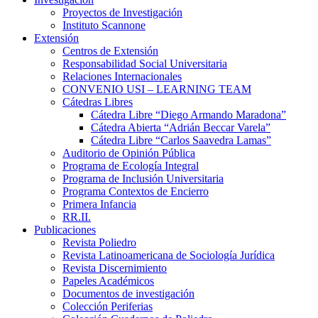
Proyectos de Investigación
Instituto Scannone
Extensión
Centros de Extensión
Responsabilidad Social Universitaria
Relaciones Internacionales
CONVENIO USI – LEARNING TEAM
Cátedras Libres
Cátedra Libre “Diego Armando Maradona”
Cátedra Abierta “Adrián Beccar Varela”
Cátedra Libre “Carlos Saavedra Lamas”
Auditorio de Opinión Pública
Programa de Ecología Integral
Programa de Inclusión Universitaria
Programa Contextos de Encierro
Primera Infancia
RR.II.
Publicaciones
Revista Poliedro
Revista Latinoamericana de Sociología Jurídica
Revista Discernimiento
Papeles Académicos
Documentos de investigación
Colección Periferias