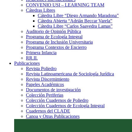
CONVENIO USI – LEARNING TEAM
Cátedras Libres
Cátedra Libre “Diego Armando Maradona”
Cátedra Abierta “Adrián Beccar Varela”
Cátedra Libre “Carlos Saavedra Lamas”
Auditorio de Opinión Pública
Programa de Ecología Integral
Programa de Inclusión Universitaria
Programa Contextos de Encierro
Primera Infancia
RR.II.
Publicaciones
Revista Poliedro
Revista Latinoamericana de Sociología Jurídica
Revista Discernimiento
Papeles Académicos
Documentos de investigación
Colección Periferias
Colección Cuadernos de Poliedro
Colección Cuadernos de Ecología Integral
Cuadernos del CLADE
Canoa y Otras Publicaciones