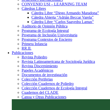
CONVENIO USI – LEARNING TEAM
Cátedras Libres
Cátedra Libre “Diego Armando Maradona”
Cátedra Abierta “Adrián Beccar Varela”
Cátedra Libre “Carlos Saavedra Lamas”
Auditorio de Opinión Pública
Programa de Ecología Integral
Programa de Inclusión Universitaria
Programa Contextos de Encierro
Primera Infancia
RR.II.
Publicaciones
Revista Poliedro
Revista Latinoamericana de Sociología Jurídica
Revista Discernimiento
Papeles Académicos
Documentos de investigación
Colección Periferias
Colección Cuadernos de Poliedro
Colección Cuadernos de Ecología Integral
Cuadernos del CLADE
Canoa y Otras Publicaciones