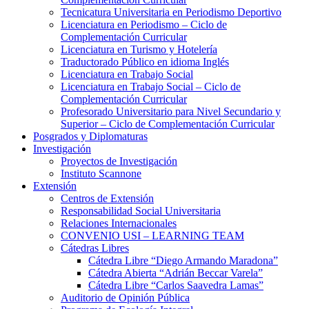
Tecnicatura Universitaria en Periodismo Deportivo
Licenciatura en Periodismo – Ciclo de
Complementación Curricular
Licenciatura en Turismo y Hotelería
Traductorado Público en idioma Inglés
Licenciatura en Trabajo Social
Licenciatura en Trabajo Social – Ciclo de
Complementación Curricular
Profesorado Universitario para Nivel Secundario y
Superior – Ciclo de Complementación Curricular
Posgrados y Diplomaturas
Investigación
Proyectos de Investigación
Instituto Scannone
Extensión
Centros de Extensión
Responsabilidad Social Universitaria
Relaciones Internacionales
CONVENIO USI – LEARNING TEAM
Cátedras Libres
Cátedra Libre “Diego Armando Maradona”
Cátedra Abierta “Adrián Beccar Varela”
Cátedra Libre “Carlos Saavedra Lamas”
Auditorio de Opinión Pública