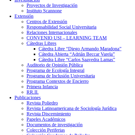
Proyectos de Investigación
Instituto Scannone
Extensión
Centros de Extensión
Responsabilidad Social Universitaria
Relaciones Internacionales
CONVENIO USI – LEARNING TEAM
Cátedras Libres
Cátedra Libre “Diego Armando Maradona”
Cátedra Abierta “Adrián Beccar Varela”
Cátedra Libre “Carlos Saavedra Lamas”
Auditorio de Opinión Pública
Programa de Ecología Integral
Programa de Inclusión Universitaria
Programa Contextos de Encierro
Primera Infancia
RR.II.
Publicaciones
Revista Poliedro
Revista Latinoamericana de Sociología Jurídica
Revista Discernimiento
Papeles Académicos
Documentos de investigación
Colección Periferias