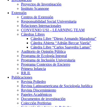
Proyectos de Investigación
Instituto Scannone
Extensión
Centros de Extensión
Responsabilidad Social Universitaria
Relaciones Internacionales
CONVENIO USI – LEARNING TEAM
Cátedras Libres
Cátedra Libre “Diego Armando Maradona”
Cátedra Abierta “Adrián Beccar Varela”
Cátedra Libre “Carlos Saavedra Lamas”
Auditorio de Opinión Pública
Programa de Ecología Integral
Programa de Inclusión Universitaria
Programa Contextos de Encierro
Primera Infancia
RR.II.
Publicaciones
Revista Poliedro
Revista Latinoamericana de Sociología Jurídica
Revista Discernimiento
Papeles Académicos
Documentos de investigación
Colección Periferias