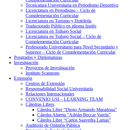
Tecnicatura Universitaria en Periodismo Deportivo
Licenciatura en Periodismo – Ciclo de
Complementación Curricular
Licenciatura en Turismo y Hotelería
Traductorado Público en idioma Inglés
Licenciatura en Trabajo Social
Licenciatura en Trabajo Social – Ciclo de
Complementación Curricular
Profesorado Universitario para Nivel Secundario y
Superior – Ciclo de Complementación Curricular
Posgrados y Diplomaturas
Investigación
Proyectos de Investigación
Instituto Scannone
Extensión
Centros de Extensión
Responsabilidad Social Universitaria
Relaciones Internacionales
CONVENIO USI – LEARNING TEAM
Cátedras Libres
Cátedra Libre “Diego Armando Maradona”
Cátedra Abierta “Adrián Beccar Varela”
Cátedra Libre “Carlos Saavedra Lamas”
Auditorio de Opinión Pública