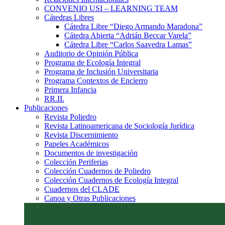
CONVENIO USI – LEARNING TEAM
Cátedras Libres
Cátedra Libre “Diego Armando Maradona”
Cátedra Abierta “Adrián Beccar Varela”
Cátedra Libre “Carlos Saavedra Lamas”
Auditorio de Opinión Pública
Programa de Ecología Integral
Programa de Inclusión Universitaria
Programa Contextos de Encierro
Primera Infancia
RR.II.
Publicaciones
Revista Poliedro
Revista Latinoamericana de Sociología Jurídica
Revista Discernimiento
Papeles Académicos
Documentos de investigación
Colección Periferias
Colección Cuadernos de Poliedro
Colección Cuadernos de Ecología Integral
Cuadernos del CLADE
Canoa y Otras Publicaciones