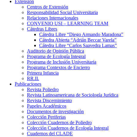
Extensión
Centros de Extensión
Responsabilidad Social Universitaria
Relaciones Internacionales
CONVENIO USI – LEARNING TEAM
Cátedras Libres
Cátedra Libre “Diego Armando Maradona”
Cátedra Abierta “Adrián Beccar Varela”
Cátedra Libre “Carlos Saavedra Lamas”
Auditorio de Opinión Pública
Programa de Ecología Integral
Programa de Inclusión Universitaria
Programa Contextos de Encierro
Primera Infancia
RR.II.
Publicaciones
Revista Poliedro
Revista Latinoamericana de Sociología Jurídica
Revista Discernimiento
Papeles Académicos
Documentos de investigación
Colección Periferias
Colección Cuadernos de Poliedro
Colección Cuadernos de Ecología Integral
Cuadernos del CLADE