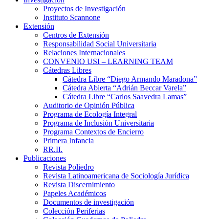
Proyectos de Investigación
Instituto Scannone
Extensión
Centros de Extensión
Responsabilidad Social Universitaria
Relaciones Internacionales
CONVENIO USI – LEARNING TEAM
Cátedras Libres
Cátedra Libre “Diego Armando Maradona”
Cátedra Abierta “Adrián Beccar Varela”
Cátedra Libre “Carlos Saavedra Lamas”
Auditorio de Opinión Pública
Programa de Ecología Integral
Programa de Inclusión Universitaria
Programa Contextos de Encierro
Primera Infancia
RR.II.
Publicaciones
Revista Poliedro
Revista Latinoamericana de Sociología Jurídica
Revista Discernimiento
Papeles Académicos
Documentos de investigación
Colección Periferias