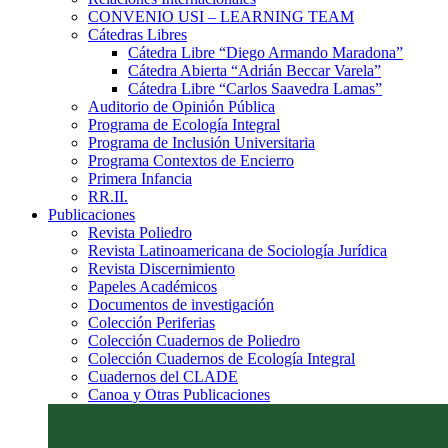
CONVENIO USI – LEARNING TEAM
Cátedras Libres
Cátedra Libre “Diego Armando Maradona”
Cátedra Abierta “Adrián Beccar Varela”
Cátedra Libre “Carlos Saavedra Lamas”
Auditorio de Opinión Pública
Programa de Ecología Integral
Programa de Inclusión Universitaria
Programa Contextos de Encierro
Primera Infancia
RR.II.
Publicaciones
Revista Poliedro
Revista Latinoamericana de Sociología Jurídica
Revista Discernimiento
Papeles Académicos
Documentos de investigación
Colección Periferias
Colección Cuadernos de Poliedro
Colección Cuadernos de Ecología Integral
Cuadernos del CLADE
Canoa y Otras Publicaciones